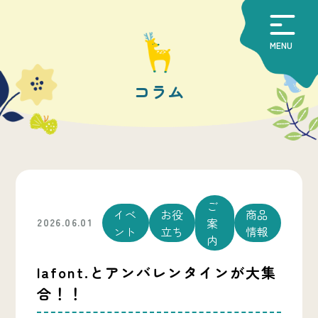
MENU
コラム
ご
イベ
お役
商品
案
2026.06.01
ント
立ち
情報
内
lafont.とアンバレンタインが大集
合！！