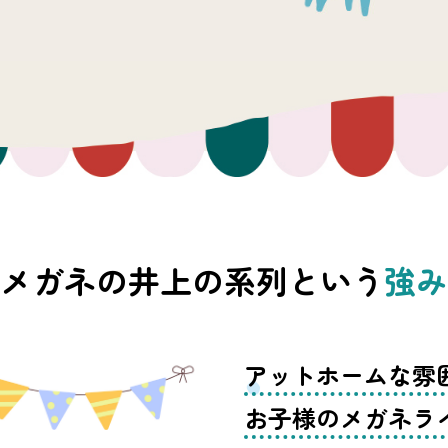
メガネの井上の系列という
強み
アットホームな雰
お子様の
メガネラ