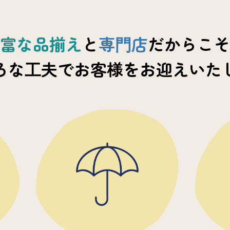
富な品揃え
と
専⾨店
だからこそ
ろな⼯夫で
お客様をお迎えいた