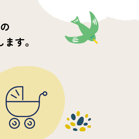
の
します。