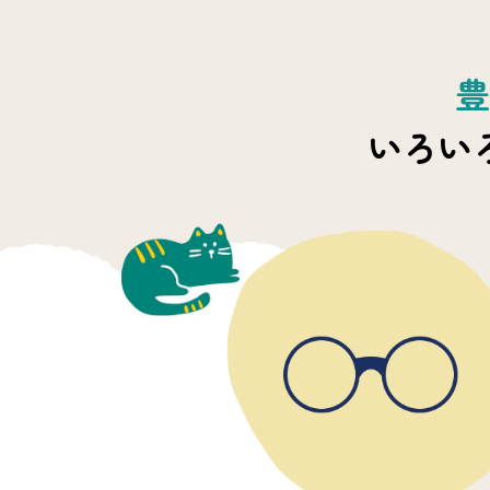
豊
いろい