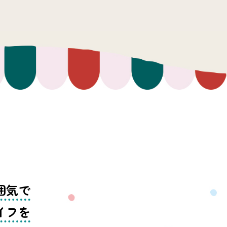
囲気で
イフを